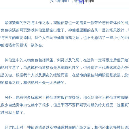
找《神仙道》，请
紧张繁重的学习与工作之余，我坚信您也一定需要一款带给您神奇体验的网
材角色扮演的网页游戏神仙道横空出世了。神仙道里面的古风十足的场景设计，
评与关注的重要原因。我个人在玩神仙道游戏之后，也不免总结了一些小小的经
神仙道猎命问题谈一谈体会。
神仙道
中的人物角色包括武圣、剑灵以及飞羽，在达到一定等级之后便开始
的绝对注意了，虽然说神仙道猎命是系统随机性的，但是这并不代表这就毫无任
很是关键。根据我个人以及朋友的经验而言，在猎命的最佳时间段便是凌晨，您
您的猎命之旅，相信绝对不会一无所获的。
另外，也有很多玩家对于神仙道村服存在疑惑。那么到底何为神仙道村服呢
人数少自然竞争力也就小了很多，但是千万不要怀疑玩村服的给力程度，这里真
错过可就可惜了。
经过以上对于神仙道猎命以及神仙道村服的介绍之后，相信还未选择神仙道